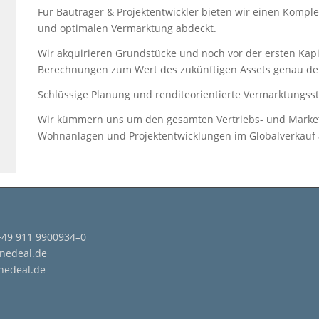
Für Bauträger & Projektentwickler bieten wir einen Komple
und optimalen Vermarktung abdeckt.
Wir akquirieren Grundstücke und noch vor der ersten Kap
Berechnungen zum Wert des zukünftigen Assets genau defi
Schlüssige Planung und renditeorientierte Vermarktungss
Wir kümmern uns um den gesamten Vertriebs- und Marketin
Wohnanlagen und Projektentwicklungen im Globalverkauf a
+49 911 9900934–0
nedeal.de
nedeal.de