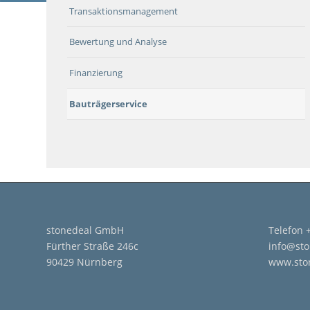
Transaktionsmanagement
Bewertung und Analyse
Finanzierung
Bauträgerservice
stonedeal GmbH
Telefon 
Fürther Straße 246c
info@sto
90429 Nürnberg
www.sto